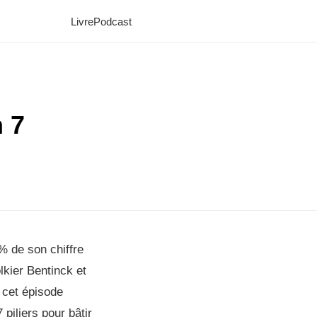
Livre
Podcast
 7
% de son chiffre
lkier Bentinck et
 cet épisode
piliers pour bâtir