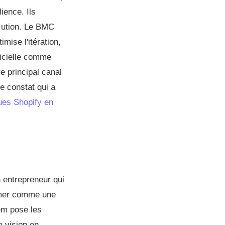
ience. Ils
écution. Le BMC
mise l'itération,
ificielle comme
e principal canal
e constat qui a
ues Shopify en
n entrepreneur qui
ormer comme une
em pose les
a vision en