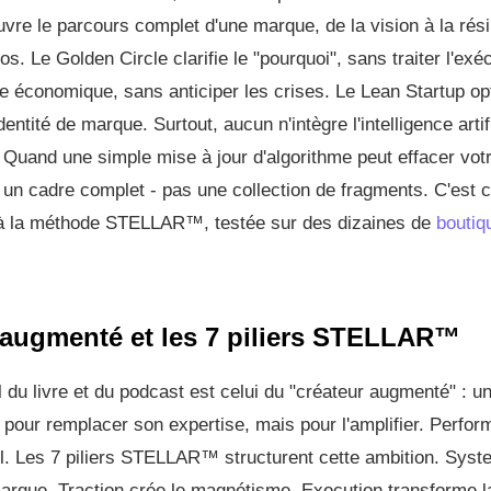
re le parcours complet d'une marque, de la vision à la résil
los. Le Golden Circle clarifie le "pourquoi", sans traiter l'ex
e économique, sans anticiper les crises. Le Lean Startup opti
dentité de marque. Surtout, aucun n'intègre l'intelligence art
. Quand une simple mise à jour d'algorithme peut effacer votr
t un cadre complet - pas une collection de fragments. C'est c
à la méthode STELLAR™, testée sur des dizaines de
boutiq
 augmenté et les 7 piliers STELLAR™
 du livre et du podcast est celui du "créateur augmenté" : u
as pour remplacer son expertise, mais pour l'amplifier. Perf
ul. Les 7 piliers STELLAR™ structurent cette ambition. Syst
marque. Traction crée le magnétisme. Execution transforme l