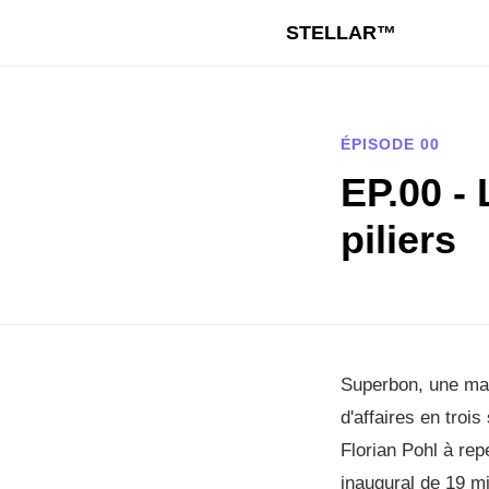
STELLAR™
ÉPISODE 00
EP.00 -
piliers
Superbon, une mar
d'affaires en troi
Florian Pohl à re
inaugural de 19 m