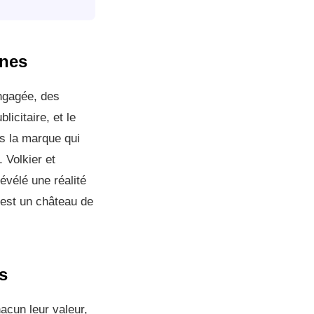
ines
engagée, des
icitaire, et le
as la marque qui
. Volkier et
révélé une réalité
 est un château de
s
acun leur valeur,